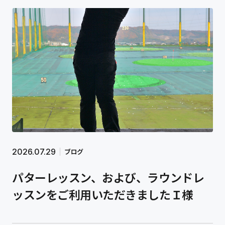
お問い合わせ
2026.07.29
ブログ
ゴルフ工房 FIVE-SHIN
パターレッスン、および、ラウンドレ
〒933-0827
富山県高岡市泉が丘 3300-57 福原ビル１階
ッスンをご利用いただきましたＩ様
TEL 070-8998-0902
アクセス・店舗情報