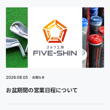
FIVE-SHINの理念
店舗情報
プライバシーポリシー
店舗予約
2026.08.05
お知らせ
（平日・土曜）
お盆期間の営業日程について
出張サービス予約
（日曜）