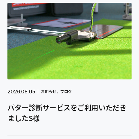
ゴルフ用品販売
工賃表
お支払い方法
ご利用案内
設備紹介
ゴルフ診断精密機
ゴルフ弾道精密機
2026.08.05
お知らせ
ブログ
取扱メーカー
パター診断サービスをご利用いただき
FIVE-SHIN について
ましたS様
コンセプト
代表メッセージ