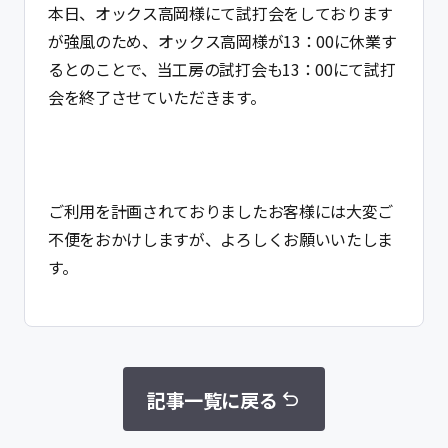
本日、オックス高岡様にて試打会をしております
FIVE-SHINの理念
が強風のため、オックス高岡様が13：00に休業す
るとのことで、当工房の試打会も13：00にて試打
店舗情報
会を終了させていただきます。
プライバシーポリシー
ご利用を計画されておりましたお客様には大変ご
不便をおかけしますが、よろしくお願いいたしま
す。
店舗予約
（平日・土曜）
出張サービス予約
記事一覧に戻る
（日曜）