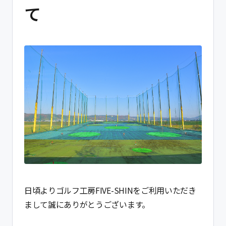
ゴルフ用品販売
て
工賃表
お支払い方法
ご利用案内
設備紹介
ゴルフ診断精密機
ゴルフ弾道精密機
取扱メーカー
FIVE-SHIN について
日頃よりゴルフ工房FIVE-SHINをご利用いただき
まして誠にありがとうございます。
コンセプト
代表メッセージ