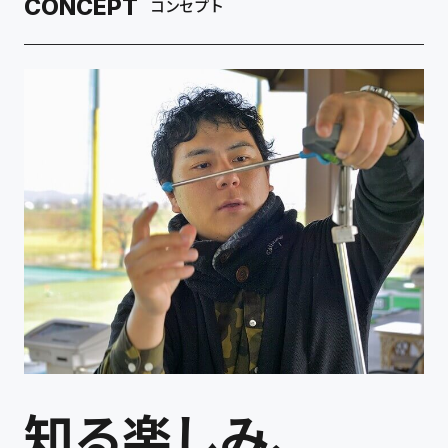
CONCEPT
ゴルフ用品販売
コンセプト
工賃表
お支払い方法
ご利用案内
設備紹介
ゴルフ診断精密機
ゴルフ弾道精密機
取扱メーカー
FIVE-SHIN について
コンセプト
知る楽しみ、
代表メッセージ