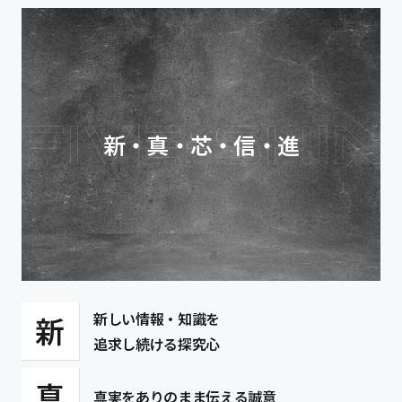
新・真・芯・信・進
新しい情報・知識を
新
追求し続ける探究心
真
真実をありのまま伝える誠意