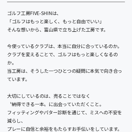
ゴルフ工房FIVE-SHINは、
お問い合わせ
「ゴルフはもっと楽しく、もっと自由でいい」
そんな想いから、富山県で立ち上げた工房です。
今使っているクラブは、本当に自分に合っているのか。
クラブを変えることで、ゴルフはもっと楽しくなるの
か。
当工房は、そうした一つひとつの疑問に本気で向き合っ
ています。
ゴルフ工房 FIVE-SHIN
大切にしているのは、売ることではなく
〒933-0827
〝納得できる一本〟に出会っていただくこと。
富山県高岡市泉が丘 3300-57 福原ビル１階
フィッティングやパター診断を通じて、ミスへの不安を
TEL 070-8998-0902
減らし、
プレーに自信と余裕をもたらすお手伝いをしています。
アクセス・店舗情報