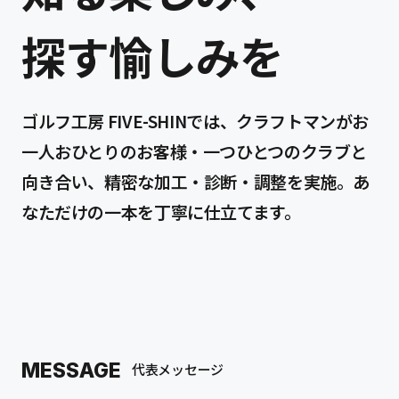
FIVE-SHINの理念
探す愉しみを
店舗情報
ゴルフ工房 FIVE-SHINでは、クラフトマンがお
プライバシーポリシー
一人おひとりのお客様・一つひとつのクラブと
向き合い、精密な加工・診断・調整を実施。あ
なただけの一本を丁寧に仕立てます。
店舗予約
（平日・土曜）
出張サービス予約
MESSAGE
代表メッセージ
（日曜）